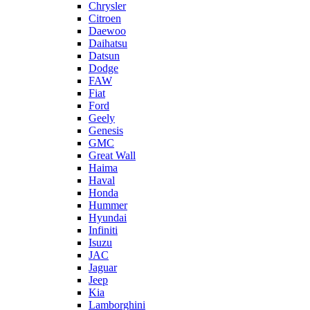
Chrysler
Citroen
Daewoo
Daihatsu
Datsun
Dodge
FAW
Fiat
Ford
Geely
Genesis
GMC
Great Wall
Haima
Haval
Honda
Hummer
Hyundai
Infiniti
Isuzu
JAC
Jaguar
Jeep
Kia
Lamborghini