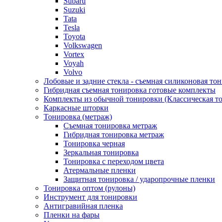
Subaru
Suzuki
Tata
Tesla
Toyota
Volkswagen
Vortex
Voyah
Volvo
Лобовые и задние стекла - съемная силиконовая то
Гибридная съемная тонировка готовые комплекты
Комплекты из обычной тонировки (Классическая то
Каркасные шторки
Тонировка (метраж)
Съемная тонировка метраж
Гибридная тонировка метраж
Тонировка черная
Зеркальная тонировка
Тонировка с переходом цвета
Атермальные пленки
Защитная тонировка / ударопрочные пленки
Тонировка оптом (рулоны)
Инструмент для тонировки
Антигравийная пленка
Пленки на фары