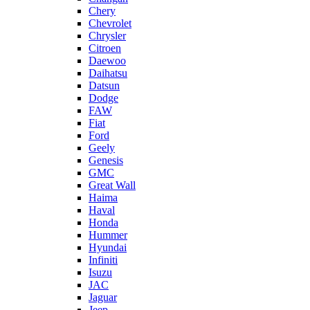
Chery
Chevrolet
Chrysler
Citroen
Daewoo
Daihatsu
Datsun
Dodge
FAW
Fiat
Ford
Geely
Genesis
GMC
Great Wall
Haima
Haval
Honda
Hummer
Hyundai
Infiniti
Isuzu
JAC
Jaguar
Jeep