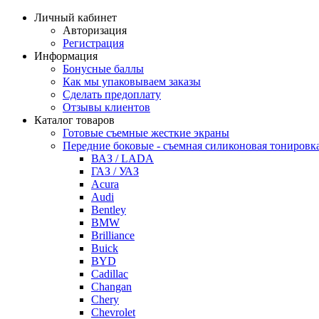
Личный кабинет
Авторизация
Регистрация
Информация
Бонусные баллы
Как мы упаковываем заказы
Сделать предоплату
Отзывы клиентов
Каталог товаров
Готовые съемные жесткие экраны
Передние боковые - съемная силиконовая тонировк
ВАЗ / LADA
ГАЗ / УАЗ
Acura
Audi
Bentley
BMW
Brilliance
Buick
BYD
Cadillac
Changan
Chery
Chevrolet