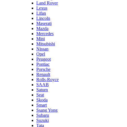
Land Rover
Lexus
Lifan
Lincoln
Maserati
Mazda
Mercedes
Mini
Mitsubishi
Nissan
Opel
Peugeot
Pontiac
Porsche
Renault
Rolls-Royce
SAAB
Saturn
Seat
Skoda
Smart
Ssang Yong
Subaru
Suzuki
Tata