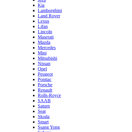
Kia
Lamborghini
Land Rover
Lexus
Lifan
Lincoln
Maserati
Mazda
Mercedes
Mini
Mitsubishi
Nissan
Opel
Peugeot
Pontiac
Porsche
Renault
Rolls-Royce
SAAB
Saturn
Seat
Skoda
Smart
Ssang Yong