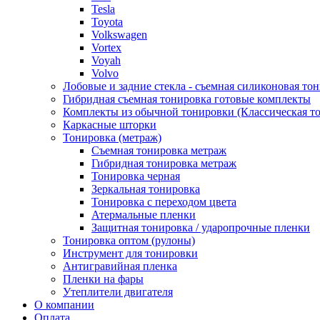
Tesla
Toyota
Volkswagen
Vortex
Voyah
Volvo
Лобовые и задние стекла - съемная силиконовая то
Гибридная съемная тонировка готовые комплекты
Комплекты из обычной тонировки (Классическая то
Каркасные шторки
Тонировка (метраж)
Съемная тонировка метраж
Гибридная тонировка метраж
Тонировка черная
Зеркальная тонировка
Тонировка с переходом цвета
Атермальные пленки
Защитная тонировка / ударопрочные пленки
Тонировка оптом (рулоны)
Инструмент для тонировки
Антигравийная пленка
Пленки на фары
Утеплители двигателя
О компании
Оплата