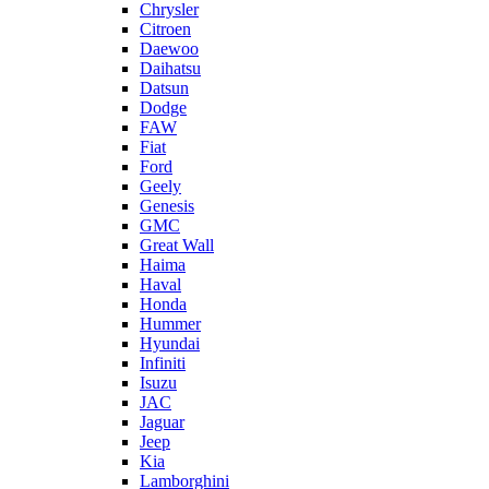
Chrysler
Citroen
Daewoo
Daihatsu
Datsun
Dodge
FAW
Fiat
Ford
Geely
Genesis
GMC
Great Wall
Haima
Haval
Honda
Hummer
Hyundai
Infiniti
Isuzu
JAC
Jaguar
Jeep
Kia
Lamborghini