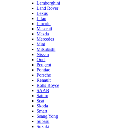
Lamborghini
Land Rover
Lexus
Lifan
Lincoln
Maserati
Mazda
Mercedes
Mini
Mitsubishi
Nissan
Opel
Peugeot
Pontiac
Porsche
Renault
Rolls-Royce
SAAB
Saturn
Seat
Skoda
Smart
Ssang Yong
Subaru
Suzuki