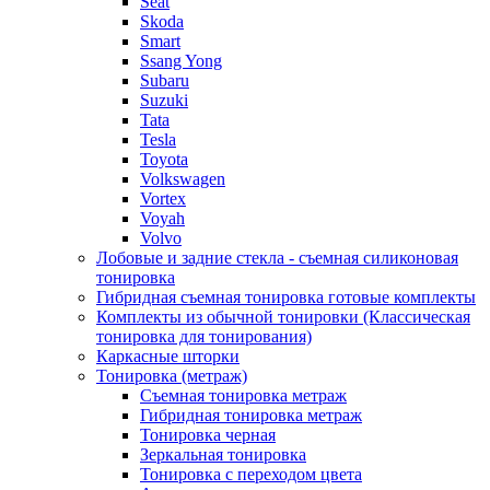
Seat
Skoda
Smart
Ssang Yong
Subaru
Suzuki
Tata
Tesla
Toyota
Volkswagen
Vortex
Voyah
Volvo
Лобовые и задние стекла - съемная силиконовая
тонировка
Гибридная съемная тонировка готовые комплекты
Комплекты из обычной тонировки (Классическая
тонировка для тонирования)
Каркасные шторки
Тонировка (метраж)
Съемная тонировка метраж
Гибридная тонировка метраж
Тонировка черная
Зеркальная тонировка
Тонировка с переходом цвета