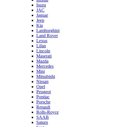
Isuzu
JAC
Jaguar
Jeep
Kia
Lamborghini
Land Rover
Lexus
Lifan
Lincoln
Maserati
Mazda
Mercedes
Mini
Mitsubishi
Nissan
Opel
Peugeot
Pontiac
Porsche
Renault
Rolls-Royce
SAAB
Saturn