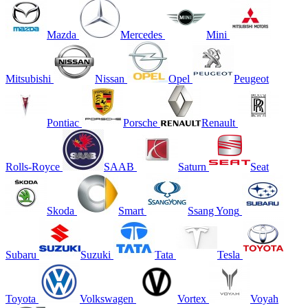
Mazda
Mercedes
Mini
Mitsubishi
Nissan
Opel
Peugeot
Pontiac
Porsche
Renault
Rolls-Royce
SAAB
Saturn
Seat
Skoda
Smart
Ssang Yong
Subaru
Suzuki
Tata
Tesla
Toyota
Volkswagen
Vortex
Voyah