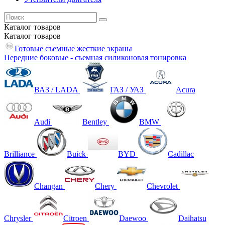
Каталог
товаров
Каталог
товаров
Готовые съемные жесткие экраны
Передние боковые - съемная силиконовая тонировка
ВАЗ / LADA
ГАЗ / УАЗ
Acura
Audi
Bentley
BMW
Brilliance
Buick
BYD
Cadillac
Changan
Chery
Chevrolet
Chrysler
Citroen
Daewoo
Daihatsu