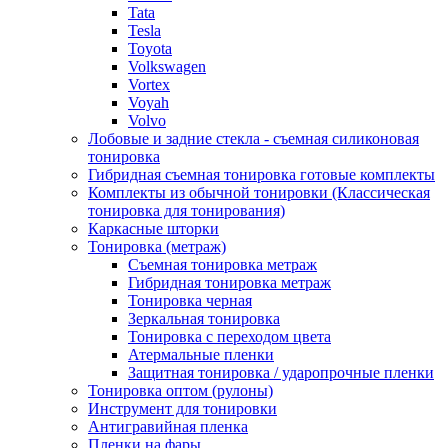
Tata
Tesla
Toyota
Volkswagen
Vortex
Voyah
Volvo
Лобовые и задние стекла - съемная силиконовая
тонировка
Гибридная съемная тонировка готовые комплекты
Комплекты из обычной тонировки (Классическая
тонировка для тонирования)
Каркасные шторки
Тонировка (метраж)
Съемная тонировка метраж
Гибридная тонировка метраж
Тонировка черная
Зеркальная тонировка
Тонировка с переходом цвета
Атермальные пленки
Защитная тонировка / ударопрочные пленки
Тонировка оптом (рулоны)
Инструмент для тонировки
Антигравийная пленка
Пленки на фары