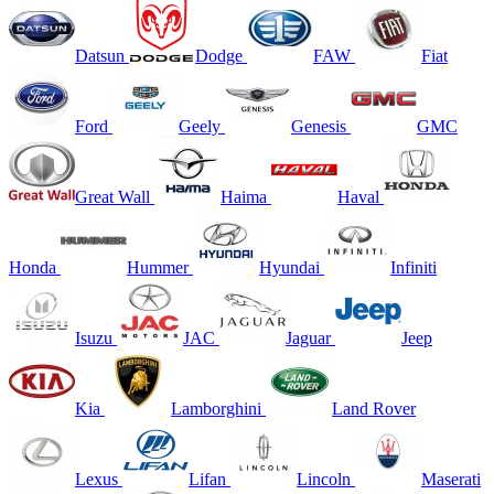
Datsun
Dodge
FAW
Fiat
Ford
Geely
Genesis
GMC
Great Wall
Haima
Haval
Honda
Hummer
Hyundai
Infiniti
Isuzu
JAC
Jaguar
Jeep
Kia
Lamborghini
Land Rover
Lexus
Lifan
Lincoln
Maserati