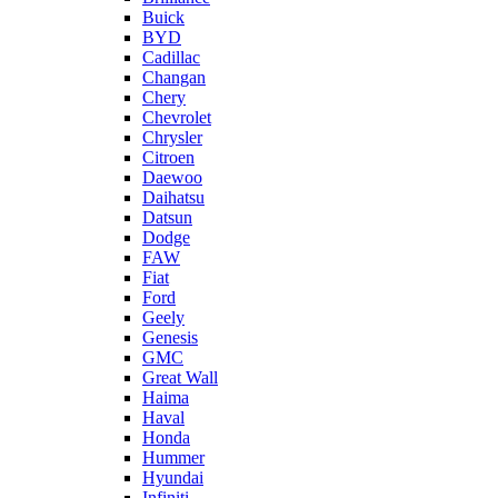
Buick
BYD
Cadillac
Changan
Chery
Chevrolet
Chrysler
Citroen
Daewoo
Daihatsu
Datsun
Dodge
FAW
Fiat
Ford
Geely
Genesis
GMC
Great Wall
Haima
Haval
Honda
Hummer
Hyundai
Infiniti