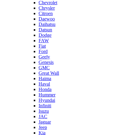
Chevrolet
Chrysler
Citroen
Daewoo
Daihatsu
Datsun
Dodge
FAW
Fiat
Ford
Geely
Genesis
GMC
Great Wall
Haima
Haval
Honda
Hummer
Hyundai
Infiniti
Isuzu
JAC
Jaguar
Jeep
Kia