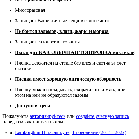
Многоразовая
Защищает Ваши личные вещи в салоне авто
Не боится заломов, влаги, жары и мороза
Защищает салон от выгорания
Выглядит КАК ОБЫЧНАЯ ТОНИРОВКА на стекле
!
Пленка держится на стекле без клея и скотча за счет
статики
Пленка имеет хорошую оптическую обзорность
Пленку можно складывать, сворачивать и мять, при
этом на ней не образуются заломы
Доступная цена
Пожалуйста
авторизируйтесь
или
создайте учетную запись
перед тем как написать отзыв
Теги:
Lamborghini Huracan купе
,
1 поколение (2014 - 2022)