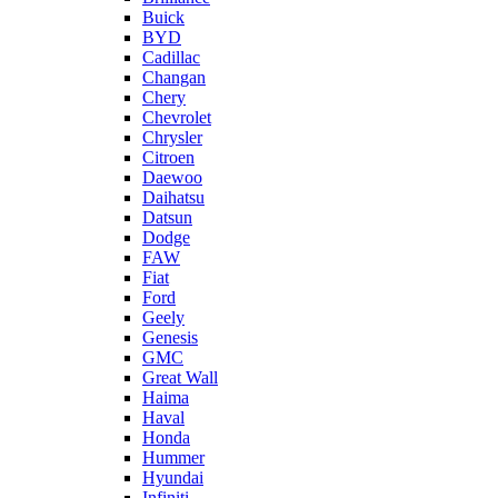
Buick
BYD
Cadillac
Changan
Chery
Chevrolet
Chrysler
Citroen
Daewoo
Daihatsu
Datsun
Dodge
FAW
Fiat
Ford
Geely
Genesis
GMC
Great Wall
Haima
Haval
Honda
Hummer
Hyundai
Infiniti