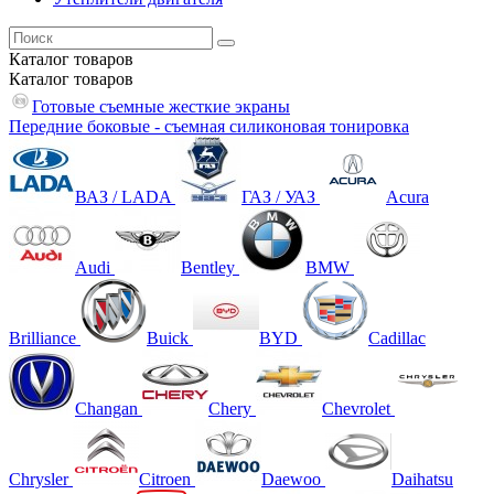
Каталог
товаров
Каталог
товаров
Готовые съемные жесткие экраны
Передние боковые - съемная силиконовая тонировка
ВАЗ / LADA
ГАЗ / УАЗ
Acura
Audi
Bentley
BMW
Brilliance
Buick
BYD
Cadillac
Changan
Chery
Chevrolet
Chrysler
Citroen
Daewoo
Daihatsu