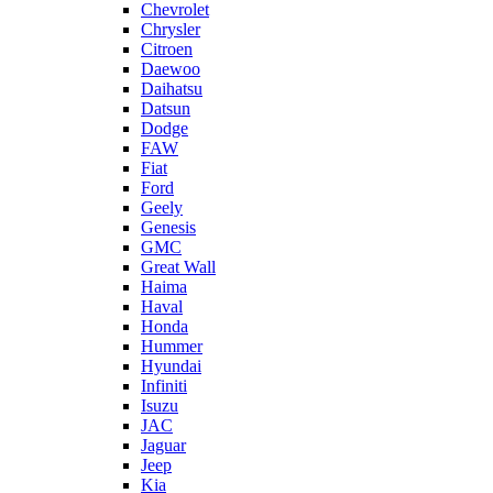
Chevrolet
Chrysler
Citroen
Daewoo
Daihatsu
Datsun
Dodge
FAW
Fiat
Ford
Geely
Genesis
GMC
Great Wall
Haima
Haval
Honda
Hummer
Hyundai
Infiniti
Isuzu
JAC
Jaguar
Jeep
Kia