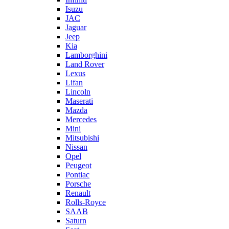
Isuzu
JAC
Jaguar
Jeep
Kia
Lamborghini
Land Rover
Lexus
Lifan
Lincoln
Maserati
Mazda
Mercedes
Mini
Mitsubishi
Nissan
Opel
Peugeot
Pontiac
Porsche
Renault
Rolls-Royce
SAAB
Saturn