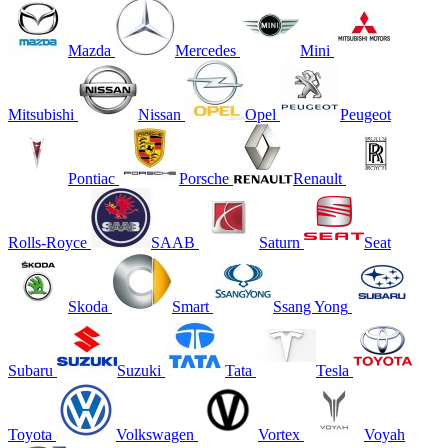
Mazda
Mercedes
Mini
Mitsubishi
Nissan
Opel
Peugeot
Pontiac
Porsche
Renault
Rolls-Royce
SAAB
Saturn
Seat
Skoda
Smart
Ssang Yong
Subaru
Suzuki
Tata
Tesla
Toyota
Volkswagen
Vortex
Voyah