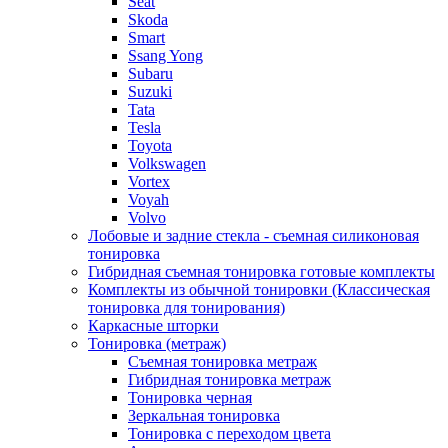
Seat
Skoda
Smart
Ssang Yong
Subaru
Suzuki
Tata
Tesla
Toyota
Volkswagen
Vortex
Voyah
Volvo
Лобовые и задние стекла - съемная силиконовая
тонировка
Гибридная съемная тонировка готовые комплекты
Комплекты из обычной тонировки (Классическая
тонировка для тонирования)
Каркасные шторки
Тонировка (метраж)
Съемная тонировка метраж
Гибридная тонировка метраж
Тонировка черная
Зеркальная тонировка
Тонировка с переходом цвета