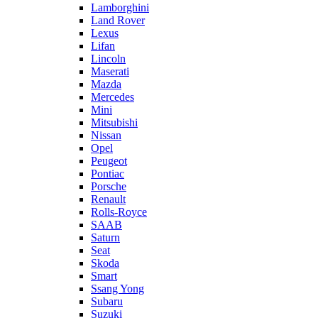
Lamborghini
Land Rover
Lexus
Lifan
Lincoln
Maserati
Mazda
Mercedes
Mini
Mitsubishi
Nissan
Opel
Peugeot
Pontiac
Porsche
Renault
Rolls-Royce
SAAB
Saturn
Seat
Skoda
Smart
Ssang Yong
Subaru
Suzuki