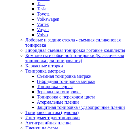
Tata
Tesla
Toyota
Volkswagen
Vortex
Voyah
Volvo
Лобовые и задние стекла - съемная силиконовая
тонировка
Гибридная съемная тонировка готовые комплекты
Комплекты из обычной тонировки (Классическая
тонировка для тонирования)
Каркасные шторки
Тонировка (метраж)
Съемная тонировка метраж
Гибридная тонировка метраж
Тонировка черная
Зеркальная тонировка
Тонировка с переходом цвета
Атермальные пленки
Защитная тонировка / ударопрочные пленки
Тонировка оптом (рулоны)
Инструмент для тонировки
Антигравийная пленка
Пленки на фары