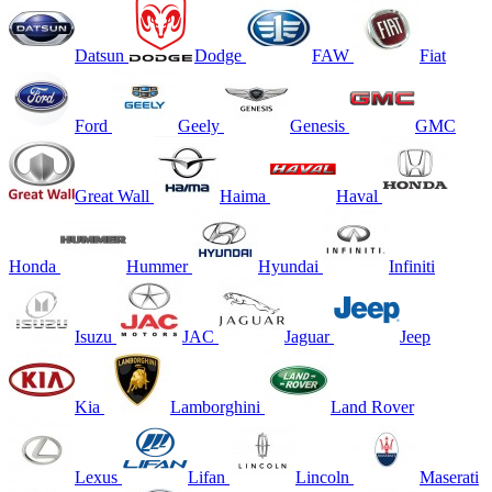
Datsun
Dodge
FAW
Fiat
Ford
Geely
Genesis
GMC
Great Wall
Haima
Haval
Honda
Hummer
Hyundai
Infiniti
Isuzu
JAC
Jaguar
Jeep
Kia
Lamborghini
Land Rover
Lexus
Lifan
Lincoln
Maserati